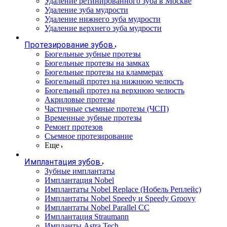
Удаление ретинированного зуба в Москве
Удаление зуба мудрости
Удаление нижнего зуба мудрости
Удаление верхнего зуба мудрости
Протезирование зубов
Бюгельные зубные протезы
Бюгельные протезы на замках
Бюгельные протезы на кламмерах
Бюгельный протез на нижнюю челюсть
Бюгельный протез на верхнюю челюсть
Акриловые протезы
Частичные съемные протезы (ЧСП)
Временные зубные протезы
Ремонт протезов
Съемное протезирование
Еще
Имплантация зубов
Зубные имплантаты
Имплантация Nobel
Имплантаты Nobel Replace (Нобель Реплейс)
Имплантаты Nobel Speedy и Speedy Groovy
Имплантаты Nobel Parallel CC
Имплантация Straumann
Импланты Astra Tech