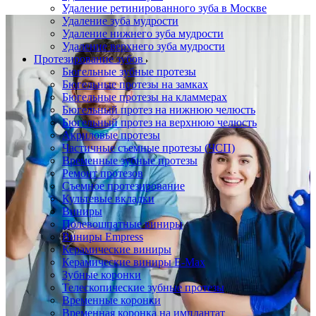
Удаление ретинированного зуба в Москве
Удаление зуба мудрости
Удаление нижнего зуба мудрости
Удаление верхнего зуба мудрости
Протезирование зубов
Бюгельные зубные протезы
Бюгельные протезы на замках
Бюгельные протезы на кламмерах
Бюгельный протез на нижнюю челюсть
Бюгельный протез на верхнюю челюсть
Акриловые протезы
Частичные съемные протезы (ЧСП)
Временные зубные протезы
Ремонт протезов
Съемное протезирование
Культевые вкладки
Виниры
Полевошпатные виниры
Виниры Empress
Керамические виниры
Керамические виниры E-Max
Зубные коронки
Телескопические зубные протезы
Временные коронки
Временная коронка на имплантат