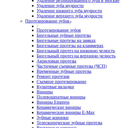
Удаление ретинированного зуба в Москве
Удаление зуба мудрости
Удаление нижнего зуба мудрости
Удаление верхнего зуба мудрости
Протезирование зубов
Протезирование зубов
Бюгельные зубные протезы
Бюгельные протезы на замках
Бюгельные протезы на кламмерах
Бюгельный протез на нижнюю челюсть
Бюгельный протез на верхнюю челюсть
Акриловые протезы
Частичные съемные протезы (ЧСП)
Временные зубные протезы
Ремонт протезов
Съемное протезирование
Культевые вкладки
Виниры
Полевошпатные виниры
Виниры Empress
Керамические виниры
Керамические виниры E-Max
Зубные коронки
Телескопические зубные протезы
Временные коронки