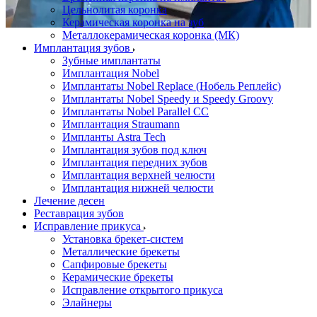
Цельнолитая коронка
Керамическая коронка на зуб
Металлокерамическая коронка (МК)
Имплантация зубов
Зубные имплантаты
Имплантация Nobel
Имплантаты Nobel Replace (Нобель Реплейс)
Имплантаты Nobel Speedy и Speedy Groovy
Имплантаты Nobel Parallel CC
Имплантация Straumann
Импланты Astra Tech
Имплантация зубов под ключ
Имплантация передних зубов
Имплантация верхней челюсти
Имплантация нижней челюсти
Лечение десен
Реставрация зубов
Исправление прикуса
Установка брекет-систем
Металлические брекеты
Сапфировые брекеты
Керамические брекеты
Исправление открытого прикуса
Элайнеры