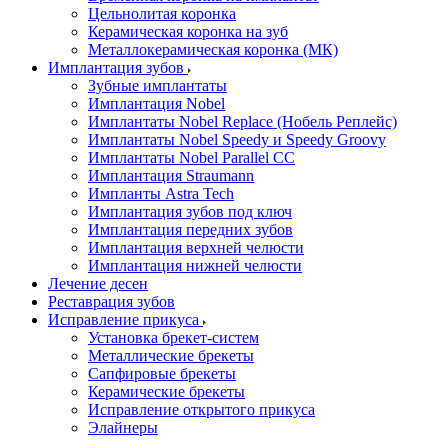
Цельнолитая коронка
Керамическая коронка на зуб
Металлокерамическая коронка (МК)
Имплантация зубов
Зубные имплантаты
Имплантация Nobel
Имплантаты Nobel Replace (Нобель Реплейс)
Имплантаты Nobel Speedy и Speedy Groovy
Имплантаты Nobel Parallel CC
Имплантация Straumann
Импланты Astra Tech
Имплантация зубов под ключ
Имплантация передних зубов
Имплантация верхней челюсти
Имплантация нижней челюсти
Лечение десен
Реставрация зубов
Исправление прикуса
Установка брекет-систем
Металлические брекеты
Сапфировые брекеты
Керамические брекеты
Исправление открытого прикуса
Элайнеры