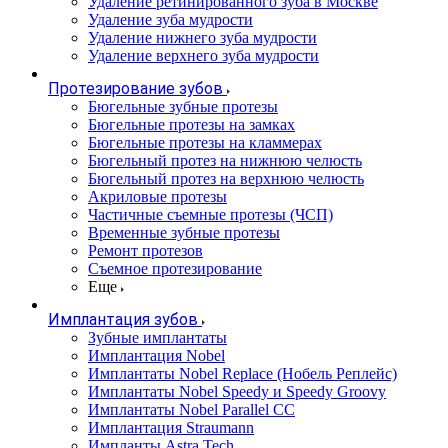
Удаление ретинированного зуба в Москве
Удаление зуба мудрости
Удаление нижнего зуба мудрости
Удаление верхнего зуба мудрости
Протезирование зубов
Бюгельные зубные протезы
Бюгельные протезы на замках
Бюгельные протезы на кламмерах
Бюгельный протез на нижнюю челюсть
Бюгельный протез на верхнюю челюсть
Акриловые протезы
Частичные съемные протезы (ЧСП)
Временные зубные протезы
Ремонт протезов
Съемное протезирование
Еще
Имплантация зубов
Зубные имплантаты
Имплантация Nobel
Имплантаты Nobel Replace (Нобель Реплейс)
Имплантаты Nobel Speedy и Speedy Groovy
Имплантаты Nobel Parallel CC
Имплантация Straumann
Импланты Astra Tech