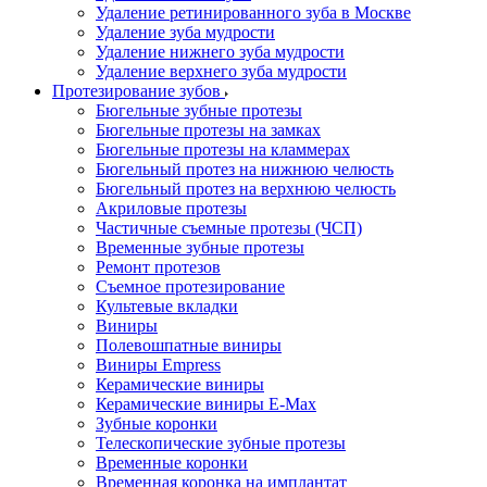
Удаление ретинированного зуба в Москве
Удаление зуба мудрости
Удаление нижнего зуба мудрости
Удаление верхнего зуба мудрости
Протезирование зубов
Бюгельные зубные протезы
Бюгельные протезы на замках
Бюгельные протезы на кламмерах
Бюгельный протез на нижнюю челюсть
Бюгельный протез на верхнюю челюсть
Акриловые протезы
Частичные съемные протезы (ЧСП)
Временные зубные протезы
Ремонт протезов
Съемное протезирование
Культевые вкладки
Виниры
Полевошпатные виниры
Виниры Empress
Керамические виниры
Керамические виниры E-Max
Зубные коронки
Телескопические зубные протезы
Временные коронки
Временная коронка на имплантат