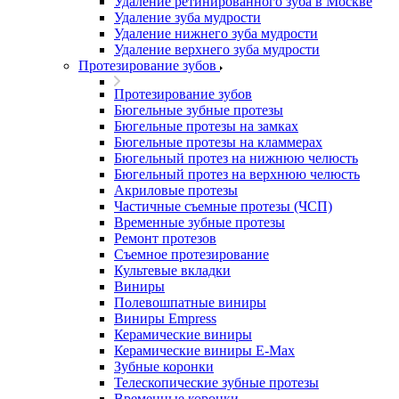
Удаление ретинированного зуба в Москве
Удаление зуба мудрости
Удаление нижнего зуба мудрости
Удаление верхнего зуба мудрости
Протезирование зубов
Протезирование зубов
Бюгельные зубные протезы
Бюгельные протезы на замках
Бюгельные протезы на кламмерах
Бюгельный протез на нижнюю челюсть
Бюгельный протез на верхнюю челюсть
Акриловые протезы
Частичные съемные протезы (ЧСП)
Временные зубные протезы
Ремонт протезов
Съемное протезирование
Культевые вкладки
Виниры
Полевошпатные виниры
Виниры Empress
Керамические виниры
Керамические виниры E-Max
Зубные коронки
Телескопические зубные протезы
Временные коронки